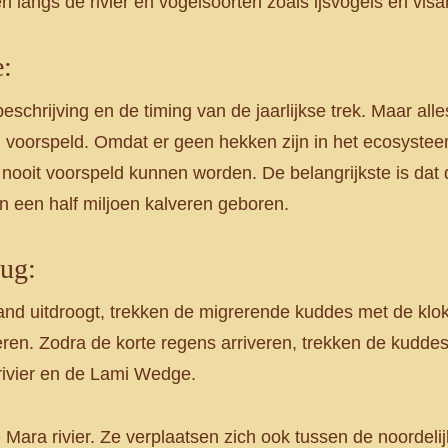
n langs de rivier en vogelsoorten zoals ijsvogels en vis
e:
chrijving en de timing van de jaarlijkse trek. Maar alle
 voorspeld. Omdat er geen hekken zijn in het ecosyste
ooit voorspeld kunnen worden. De belangrijkste is dat de
n een half miljoen kalveren geboren.
ug:
land uitdroogt, trekken de migrerende kuddes met de kl
eren. Zodra de korte regens arriveren, trekken de kudde
rivier en de Lami Wedge.
ara rivier. Ze verplaatsen zich ook tussen de noordelijk