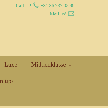
Call us!
+31 36 737 05 99
Mail us!
Luxe
Middenklasse
n tips