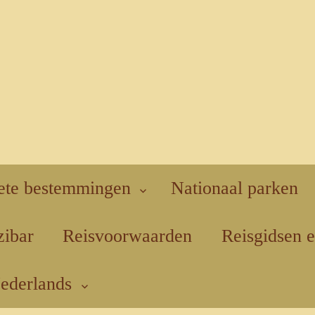
ete bestemmingen
Nationaal parken
zibar
Reisvoorwaarden
Reisgidsen e
ederlands